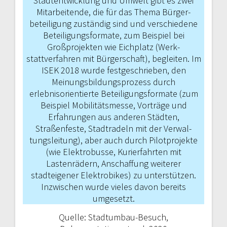
Stadt­entwicklung und Umwelt gibt es zwei
Mitarbeitende, die für das Thema Bürger­
beteiligung zuständig sind und verschie­dene
Beteiligungsformate, zum Beispiel bei
Großprojekten wie Eichplatz (Werk­
stattverfahren mit Bürgerschaft), beglei­ten. Im
ISEK 2018 wurde festgeschrieben, den
Meinungsbildungsprozess durch
erlebnisorientierte Beteiligungsformate (zum
Beispiel Mobilitätsmesse, Vorträge und
Erfahrungen aus anderen Städten,
Straßenfeste, Stadtradeln mit der Verwal­
tungsleitung), aber auch durch Pilotpro­jekte
(wie Elektrobusse, Kurierfahrten mit
Lastenrädern, Anschaffung weiterer
stadteigener Elektrobikes) zu unterstüt­zen.
Inzwischen wurde vieles davon bereits
umgesetzt.
Quelle: Stadtumbau-Besuch,