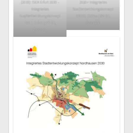
(2018): ISEK Erfurt 2030 –
2030+ Integriertes
Integriertes
Stadtentwicklungskonzept
Stadtentwicklungskonzept
(ISEK). Gotha (166 S.),
Teil 1. Erfurt (172 S.),
Coverbild
Coverbild