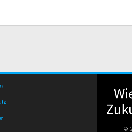
um
Wie
utz
Zuku
er
© 2