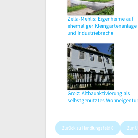
Zella-Mehlis: Eigenheime auf
ehemaliger Kleingartenanlage
und Industriebrache
Greiz: Altbauaktivierung als
selbstgenutztes Wohneigent
Zurück zu Handlungsfeld 8
Zur Ü