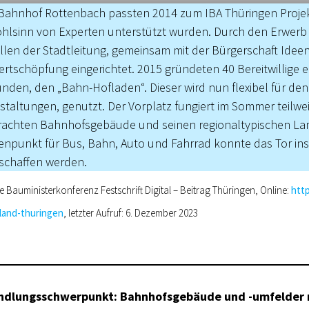
 Bahnhof Rottenbach passten 2014 zum IBA Thüringen Projekt
hlsinn von Experten unterstützt wurden. Durch den Erwer
n der Stadtleitung, gemeinsam mit der Bürgerschaft Ideen 
ertschöpfung eingerichtet. 2015 gründeten 40 Bereitwillige 
nden, den „Bahn-Hofladen“. Dieser wird nun flexibel für den
staltungen, genutzt. Der Vorplatz fungiert im Sommer teilwe
rachten Bahnhofsgebäude und seinen regionaltypischen La
npunkt für Bus, Bahn, Auto und Fahrrad konnte das Tor ins
eschaffen werden.
e Bauministerkonferenz Festschrift Digital – Beitrag Thüringen, Online:
http
land-thuringen
, letzter Aufruf: 6. Dezember 2023
andlungsschwerpunkt: Bahnhofsgebäude und -umfelder 