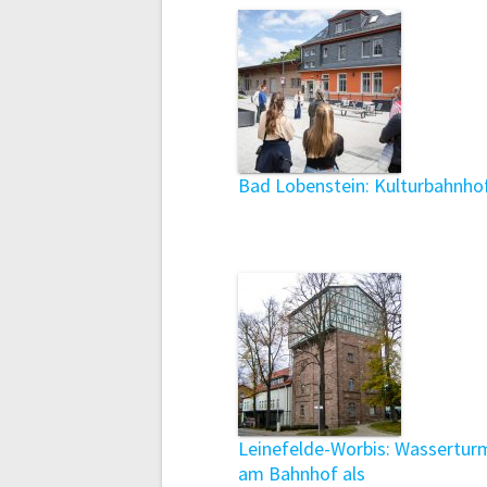
Bad Lobenstein: Kulturbahnho
Leinefelde-Worbis: Wassertur
am Bahnhof als