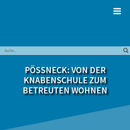
Zum
Inhalt
springen
PÖSSNECK: VON DER K
NABENSCHULE ZUM B
ETREUTEN WOHNEN