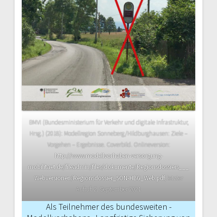
BMVI (Bundesministerium für Verkehr und digitale Infrastruktur,
Hrsg.) (2018): Modellregion Sonneberg/Hildburghausen: Ziele –
Vorgehen – Ergebnisse. Coverbild. Onlineversion:
http://www.modellvorhaben-versorgung-
mobilitaet.de/fileadmin/files/dokumente/Regionsdossiers___
Webversionen/Regionsdossier_SON-HBG_Web.pdf
, letzter
Aufruf: 2. September 2021
Als Teilnehmer des bundesweiten ­