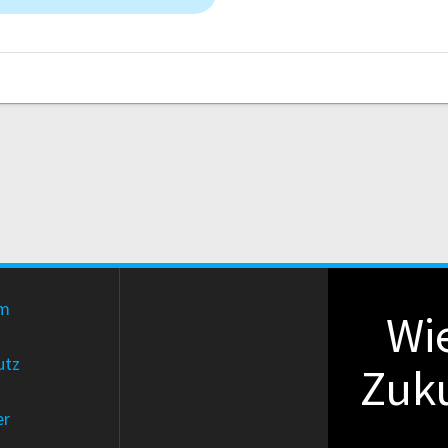
um
Wie
utz
Zuku
er