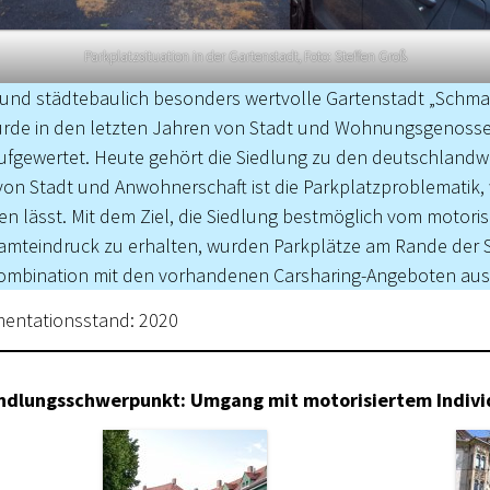
Parkplatzsituation in der Gartenstadt, Foto: Steffen Groß
und städtebaulich besonders wertvolle Gartenstadt „Schmal
wurde in den letzten Jahren von Stadt und Wohnungsgenos
 aufgewertet. ­Heute gehört die Siedlung zu den deutschland
 von Stadt und Anwohnerschaft ist die Parkplatzproblematik,
sen lässt. Mit dem Ziel, die Siedlung bestmöglich vom motoris
amt­eindruck zu erhalten, wurden Parkplätze am Rande der Si
ombination mit den vorhandenen Carsharing-Angeboten ausg
entationsstand: 2020
andlungsschwerpunkt: Umgang mit motorisiertem Indivi