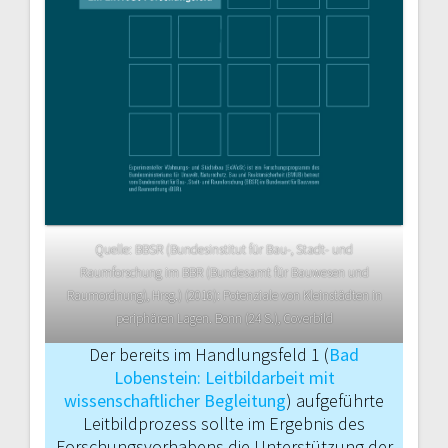
Quelle: BBSR (Bundesinstitut für Bau-, Stadt- und
Raumforschung im BBR (Bundesamt für Bauwesen und
Raumordnung), Hrsg.) (2016): Potenziale von Kleinstädten in
periphären Lagen. Bonn (24 S.), Coverbild
Der bereits im Handlungsfeld 1 (
Bad
Lobenstein: Leitbildarbeit mit
wissenschaftlicher Begleitung
) aufgeführte
Leitbildprozess sollte im Ergebnis des
Forschungsvorhabens die Unterstüt­zung der