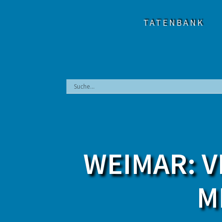
Zum
Inhalt
TATENBANK
springen
WEIMAR: V
M