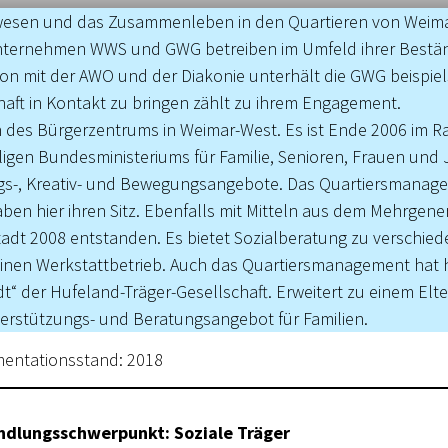
n­wesen und das Zusammenleben in den Quartieren von Weima
ternehmen WWS und GWG betreiben im Umfeld ihrer Bestän
n mit der AWO und der Dia­konie unterhält die GWG beispiels
chaft in Kontakt zu bringen zählt zu ihrem Engagement.
in des Bürgerzentrums in Weimar-West. Es ist Ende 2006 im 
en Bundesministeriums für Familie, Senioren, Frauen und 
s-, Kreativ- und Bewegungsangebote. Das Quartiersma­nagem
 hier ihren Sitz. Ebenfalls mit Mitteln aus dem Mehrgen
dt 2008 entstanden. Es bietet Sozial­beratung zu verschiede
inen Werkstattbetrieb. Auch das Quartiersmanagement hat hi
adt“ der Hufeland-Träger-Gesellschaft. Erweitert zu einem El
terstützungs- und Beratungsangebot für Familien.
entationsstand: 2018
ndlungsschwerpunkt: Soziale Träger