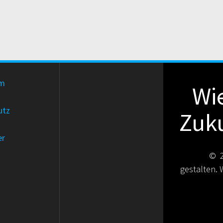
um
Wie
utz
Zuku
er
© 2
gestalten.