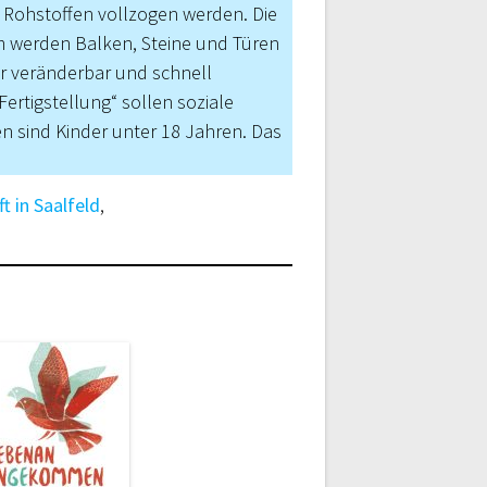
 Rohstoffen vollzogen werden. Die
 werden Balken, Steine und Türen
er veränderbar und schnell
rtigstellung“ sollen soziale
 sind Kinder unter 18 Jahren. Das
t in Saalfeld
,