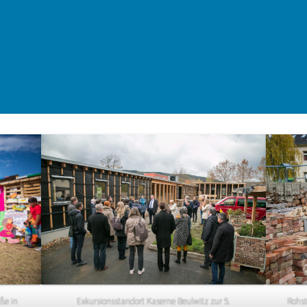
Exkursionsstandort Kaserne Beulwitz zur 5.
Rohst
ße in