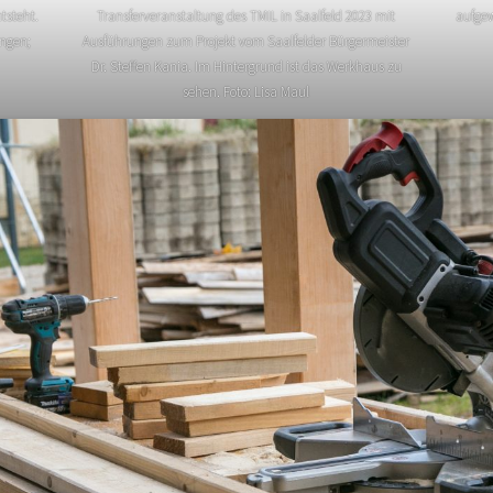
Transferveranstaltung des TMIL in Saalfeld 2023 mit
aufgew
tsteht.
Ausführungen zum Projekt vom Saalfelder Bürgermeister
ngen;
Dr. Steffen Kania. Im Hintergrund ist das Werkhaus zu
sehen. Foto: Lisa Maul