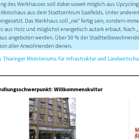
ung des Werkhauses soll dabei soweit möglich aus Upcycling
Abrisshaus aus dem Stadtzentrum Saalfelds. Unter anderem
ngesetzt. Das Werkhaus soll „nie“ fertig sein, sondern imm
 aus Holz und möglichst energetisch autark erbaut. Nach „Fe
aus angeboten werden. Über 50 % der Stadtteilbewohnenden
tion aller Anwohnenden dienen.
 Thüringer Ministeriums für Infrastruktur und Landwirtschaf
andlungsschwerpunkt: Willkommenskultur