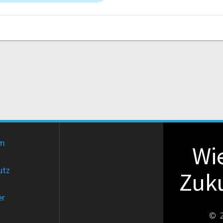
um
Wie
utz
Zuku
er
© 2