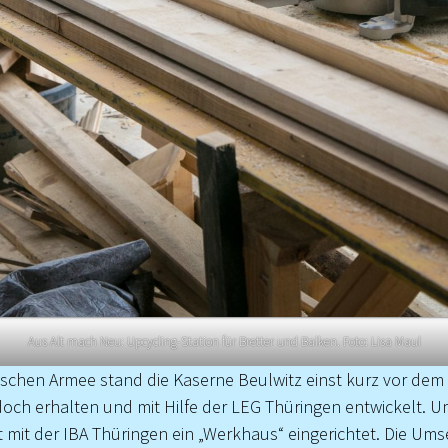
Aus Alt mach Neu: Upcycling-Station für Bretter und Balken. Foto: Lisa Maul
ischen Armee stand die Kaserne Beulwitz einst kurz vor dem 
ch erhalten und mit Hilfe der LEG Thüringen entwickelt. Um
 mit der IBA Thüringen ein „Werkhaus“ eingerichtet. Die Ums