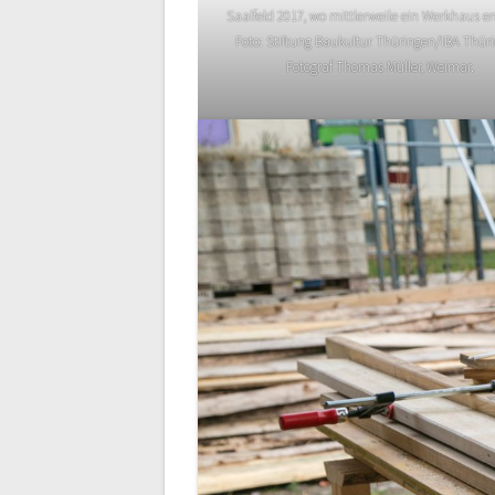
Saalfeld 2017, wo mittlerweile ein Werkhaus en
Foto: Stiftung Baukultur Thüringen/IBA Thüri
Fotograf Thomas Müller, Weimar.