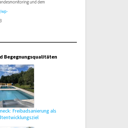
r Landesmonitoring und dem
e/wp-
23
nd Begegnungsqualitäten
eck: Freibadsanierung als
dtentwicklungsziel