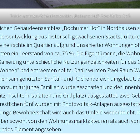
Teil des sanierten Gebäudeensembles „Bochumer Hof“. Foto: Steffen Groß
tlichen Gebäudeensembles „Bochumer Hof“ in Nordhausen zei
ersentwicklung aus historisch gewachsenen Stadtstruktur
re herrschte im Quartier aufgrund unsanierter Wohnungen o
en ein Leerstand von ca. 75 %. Die Eigentümerin, die Wo
Sanierung unterschiedliche Nutzungsmöglichkeiten für das Qu
Wohnen“ bedient werden sollte. Dafür wurden Zwei-Raum-W
einsam genutzten Sanitär- und Küchenbereich umgebaut, b
nraum für junge Familien wurde geschaffen und der Innenh
atz, Tischtennisplatten und Grillplatz) ausgestattet. Zwei 
estlichen fünf wurden mit Photovoltaik-Anlagen ausgestatte
 junge Bewohnerschaft wird auch das Umfeld wiederbelebt. D
 aber sowohl von den Wohnungsmarktakteuren als auch von d
herndes Element angesehen.