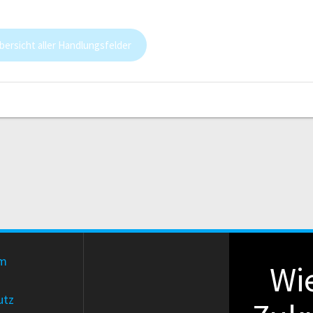
bersicht aller Handlungsfelder
um
Wie
utz