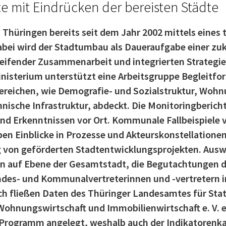
e mit Eindrücken der bereisten Städte
 Thüringen bereits seit dem Jahr 2002 mittels eines
bei wird der Stadtumbau als Daueraufgabe einer zu
eifender Zusammenarbeit und integrierten Strategiek
isterium unterstützt eine Arbeitsgruppe Begleitfor
reichen, wie Demografie- und Sozialstruktur, Wohnu
ische Infrastruktur, abdeckt. Die Monitoringbericht
d Erkenntnissen vor Ort. Kommunale Fallbeispiele 
en Einblicke in Prozesse und Akteurskonstellation
g von geförderten Stadtentwicklungsprojekten. Ausw
en auf Ebene der Gesamtstadt, die Begutachtungen d
ndes- und Kommunalvertreterinnen und -vertretern
h fließen Daten des Thüringer Landesamtes für Stati
ohnungswirtschaft und Immobilienwirtschaft e. V. ei
 Programm angelegt, weshalb auch der Indikatorenk