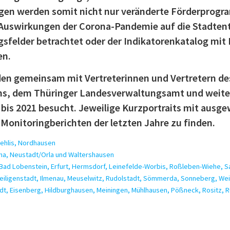
ngen werden somit nicht nur veränderte Förderprogr
 Auswirkungen der Corona-Pandemie auf die Stadten
felder betrachtet oder der Indikatorenkatalog mit 
en.
n gemeinsam mit Vertreterinnen und Vertretern de
ms, dem Thüringer Landesverwaltungsamt und weite
 bis 2021 besucht. Jeweilige Kurzportraits mit ausg
Monitoringberichten der letzten Jahre zu finden.
Mehlis, Nordhausen
ena, Neustadt/Orla und Waltershausen
 Bad Lobenstein, Erfurt, Hermsdorf, Leinefelde-Worbis, Roßleben-Wiehe, S
 Heiligenstadt, Ilmenau, Meuselwitz, Rudolstadt, Sömmerda, Sonneberg, W
adt, Eisenberg, Hildburghausen, Meiningen, Mühlhausen, Pößneck, Rositz, 